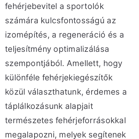
fehérjebevitel a sportolók
számára kulcsfontosságú az
izomépítés, a regeneráció és a
teljesítmény optimalizálása
szempontjából. Amellett, hogy
különféle fehérjekiegészítők
közül választhatunk, érdemes a
táplálkozásunk alapjait
természetes fehérjeforrásokkal
megalapozni, melyek segítenek