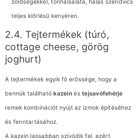
zöldségekkel, tonhalsaláta, halas szendvics
teljes kiőrlésű kenyéren.
2.4. Tejtermékek (túró,
cottage cheese, görög
joghurt)
A tejtermékek egyik fő erőssége, hogy a
bennük található
kazein
és
tejsavófehérje
remek kombinációt nyújt az izmok építéséhez
és fenntartásához.
A kazein lassabban szívódik fel, ezért