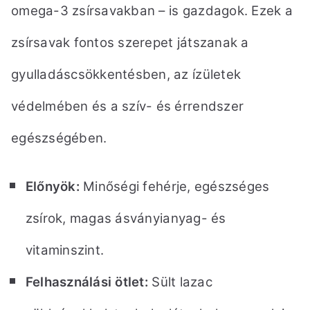
omega-3 zsírsavakban – is gazdagok. Ezek a
zsírsavak
fontos szerepet játszanak a
gyulladáscsökkentésben, az ízületek
védelmében és a szív- és érrendszer
egészségében.
Előnyök:
Minőségi fehérje, egészséges
zsírok, magas ásványianyag- és
vitaminszint.
Felhasználási ötlet:
Sült lazac