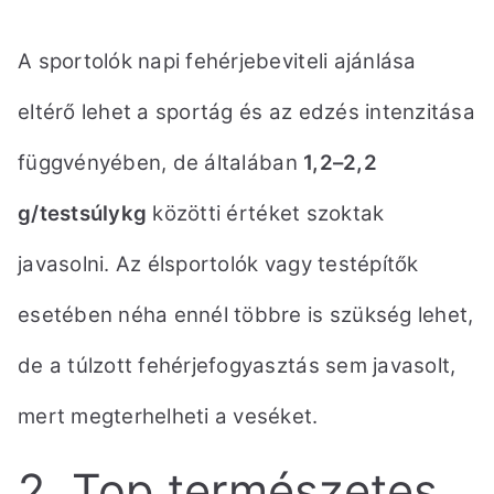
A sportolók napi fehérjebeviteli ajánlása
eltérő lehet a sportág és az edzés intenzitása
függvényében,
de általában
1,2–2,2
g/testsúlykg
közötti értéket szoktak
javasolni.
Az élsportolók vagy testépítők
esetében néha ennél többre is szükség lehet,
de a túlzott fehérjefogyasztás sem javasolt,
mert megterhelheti a veséket.
2. Top természetes