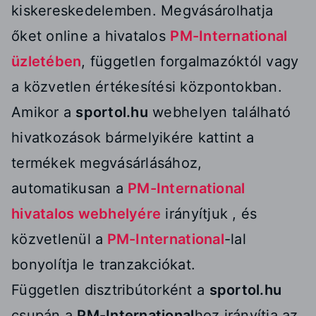
kiskereskedelemben. Megvásárolhatja
őket online a hivatalos
PM-International
üzletében
, független forgalmazóktól vagy
a közvetlen értékesítési központokban.
Amikor a
sportol.hu
webhelyen található
hivatkozások bármelyikére kattint a
termékek megvásárlásához,
automatikusan a
PM-International
hivatalos webhelyére
irányítjuk , és
közvetlenül a
PM-International
-lal
bonyolítja le tranzakciókat.
Független disztribútorként a
sportol.hu
csupán a
PM-International
hoz irányítja az