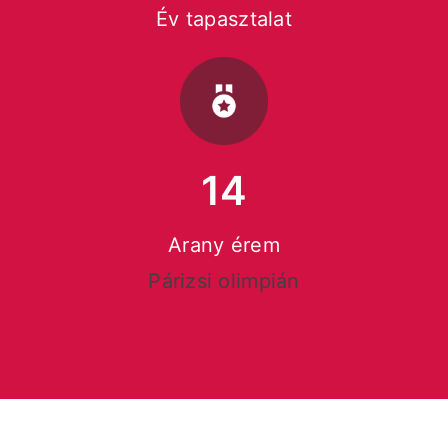
Év tapasztalat
14
Arany érem
Párizsi olimpián