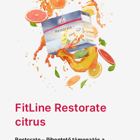
FitLine Restorate
citrus
Restorate – Pihentető támogatás a