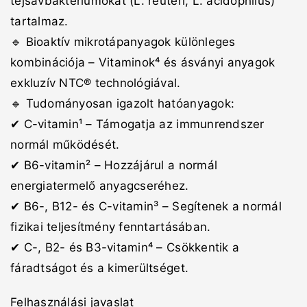
tejsavbaktériumokat (L. reuteri, L. acidophilus)
tartalmaz.
🔹 Bioaktív mikrotápanyagok különleges
kombinációja – Vitaminok⁴ és ásványi anyagok
exkluzív NTC® technológiával.
🔹 Tudományosan igazolt hatóanyagok:
✔ C-vitamin¹ – Támogatja az immunrendszer
normál működését.
✔ B6-vitamin² – Hozzájárul a normál
energiatermelő anyagcseréhez.
✔ B6-, B12- és C-vitamin³ – Segítenek a normál
fizikai teljesítmény fenntartásában.
✔ C-, B2- és B3-vitamin⁴ – Csökkentik a
fáradtságot és a kimerültséget.
Felhasználási javaslat