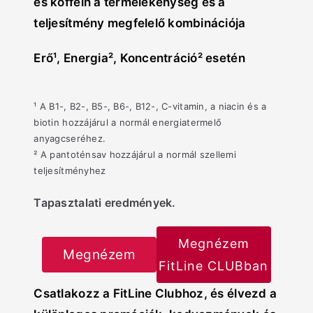
és koffein a termelékenység és a
teljesítmény megfelelő kombinációja
Erő¹, Energia², Koncentráció² esetén
¹ A B1-, B2-, B5-, B6-, B12-, C-vitamin, a niacin és a
biotin hozzájárul a normál energiatermelő
anyagcseréhez.
² A pantoténsav hozzájárul a normál szellemi
teljesítményhez
Tapasztalati eredmények.
Megnézem
Megnézem
FitLine CLUBban
Csatlakozz a FitLine Clubhoz, és élvezd a