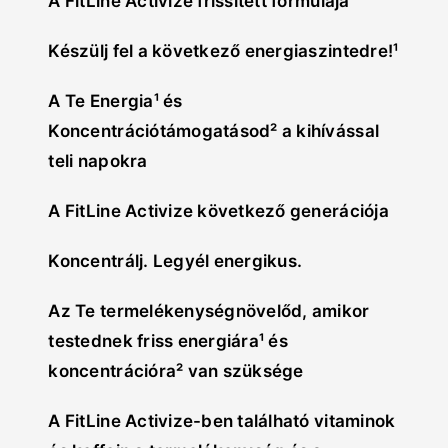
A FitLine Activize frissített formulája
Készülj fel a következő energiaszintedre!¹
A Te Energia¹ és
Koncentrációtámogatásod² a kihívással
teli napokra
A FitLine Activize következő generációja
Koncentrálj. Legyél energikus.
Az Te termelékenységnövelőd, amikor
testednek friss energiára¹ és
koncentrációra² van szüksége
A FitLine Activize-ben található vitaminok