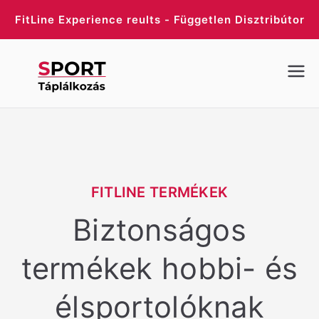
Skip
FitLine Experience reults - Független Disztribútor
to
content
SportTáp
lálkozás
FITLINE TERMÉKEK
Biztonságos
termékek hobbi- és
élsportolóknak